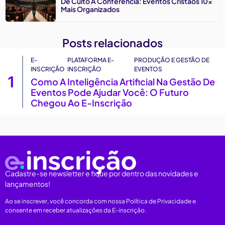
De Culto A Conferência: Eventos Cristãos 10x
Mais Organizados
Posts relacionados
E-
PLATAFORMA E-
PRODUÇÃO E GESTÃO DE
INSCRIÇÃO
INSCRIÇÃO
EVENTOS
1
Como A Inteligência Artificial Na Gestão De
Eventos Pode Ajudar Você: O Futuro
Chegou Ao E-Inscrição
Cadastre-se newsletter e fique por dentro das novidades e
lançamentos!
Ao se inscrever, você concorda com nossa Política de Privacidade e
consente em receber atualizações da E-inscrição.