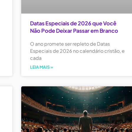
Datas Especiais de 2026 que Você
Não Pode Deixar Passar em Branco
O ano promete ser repleto de Datas
Especiais de 2026 no calendário cristão, e
cada
LEIA MAIS »