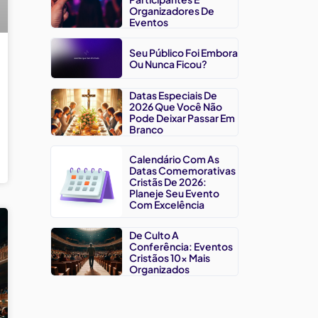
Organizadores De
Eventos
Seu Público Foi Embora
Ou Nunca Ficou?
Datas Especiais De
2026 Que Você Não
Pode Deixar Passar Em
Branco
Calendário Com As
Datas Comemorativas
Cristãs De 2026:
Planeje Seu Evento
Com Excelência
De Culto A
Conferência: Eventos
Cristãos 10x Mais
Organizados