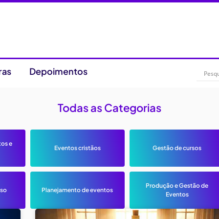
ras
Depoimentos
Todas as Categorias
tos e
Eventos cristãos
Gestão de cursos
Produção e Gestão de
sso
Planejamento de eventos
Eventos