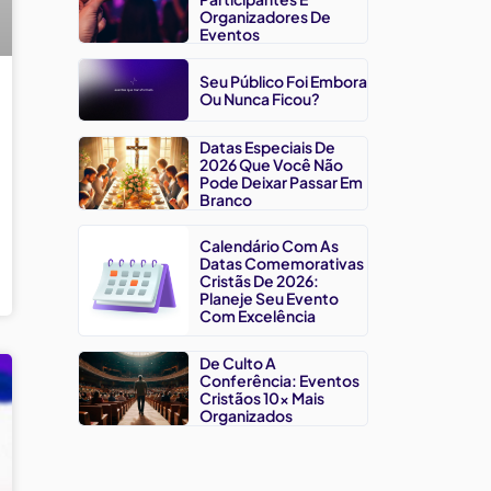
Organizadores De
Eventos
Seu Público Foi Embora
Ou Nunca Ficou?
Datas Especiais De
2026 Que Você Não
Pode Deixar Passar Em
Branco
Calendário Com As
Datas Comemorativas
Cristãs De 2026:
Planeje Seu Evento
Com Excelência
De Culto A
Conferência: Eventos
Cristãos 10x Mais
Organizados