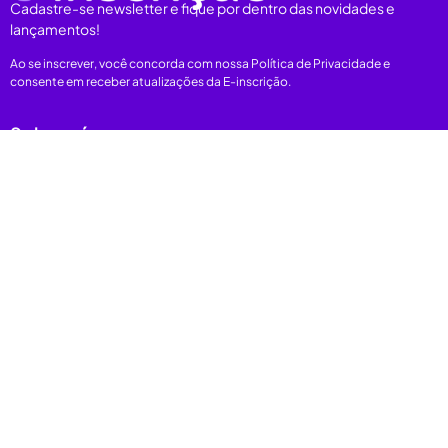
Cadastre-se newsletter e fique por dentro das novidades e
lançamentos!
Ao se inscrever, você concorda com nossa Política de Privacidade e
consente em receber atualizações da E-inscrição.
Sobre nós
Plataforma
Categorias
E-books
Carreiras
Depoimentos
Nos acompanhe
Onde estamos
Rio do Janeiro-RJ