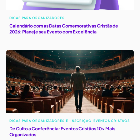
DICAS PARA ORGANIZADORES
Calendário com as Datas Comemorativas Cristãs de
2026: Planeje seu Evento com Excelência
DICAS PARA ORGANIZADORES
E-INSCRIÇÃO
EVENTOS CRISTÃOS
De Culto a Conferência: Eventos Cristãos 10x Mais
Organizados