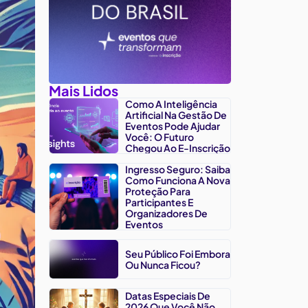
Mais Lidos
Como A Inteligência
Artificial Na Gestão De
Eventos Pode Ajudar
Você: O Futuro
Chegou Ao E-Inscrição
Ingresso Seguro: Saiba
Como Funciona A Nova
Proteção Para
Participantes E
Organizadores De
Eventos
Seu Público Foi Embora
Ou Nunca Ficou?
Datas Especiais De
2026 Que Você Não