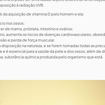
xposição à radiação UVB.
% da aquisição de vitamina D pelo homem e ela:
lcio nos ossos;
er de mama, próstata, intestino e ovários;
no, aumenta os riscos de doenças cardiovasculares, obesi
são e perda de força muscular.
 à disposição na natureza, e se forem tomadas todas as pre
 e é essencial para a saúde da pele e dos ossos, além de d
ina, substância química produzida pelo organismo que está