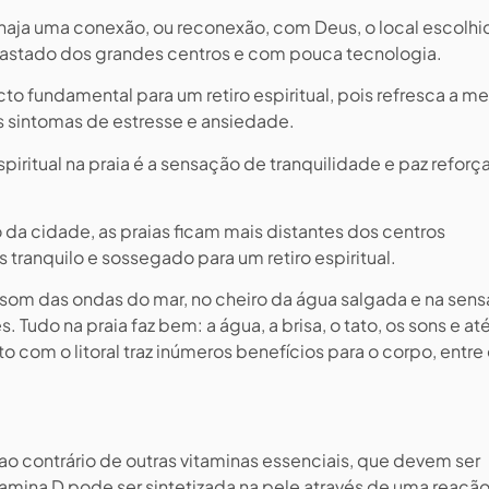
 e haja uma conexão, ou reconexão, com Deus, o local escolhi
afastado dos grandes centros e com pouca tecnologia.
o fundamental para um retiro espiritual, pois refresca a me
s sintomas de estresse e ansiedade.
espiritual na praia é a sensação de tranquilidade e paz reforç
da cidade, as praias ficam mais distantes dos centros
ranquilo e sossegado para um retiro espiritual.
o som das ondas do mar, no cheiro da água salgada e na sen
 Tudo na praia faz bem: a água, a brisa, o tato, os sons e até
 com o litoral traz inúmeros benefícios para o corpo, entre 
 ao contrário de outras vitaminas essenciais, que devem ser
tamina D pode ser sintetizada na pele através de uma reaçã