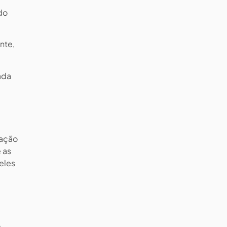
do
nte,
ada
sação
 as
eles
o