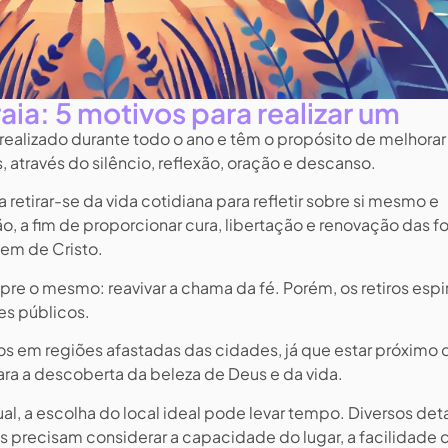
raia: 5 motivos para realizar um
r realizado durante todo o ano e têm o propósito de melhorar
através do silêncio, reflexão, oração e descanso.
ta retirar-se da vida cotidiana para refletir sobre si mesmo e
o, a fim de proporcionar cura, libertação e renovação das f
gem de Cristo.
pre o mesmo: reavivar a chama da fé. Porém, os retiros espir
es públicos.
os em regiões afastadas das cidades, já que estar próximo 
ra a descoberta da beleza de Deus e da vida.
tual, a escolha do local ideal pode levar tempo. Diversos det
s precisam considerar a capacidade do lugar, a facilidade 