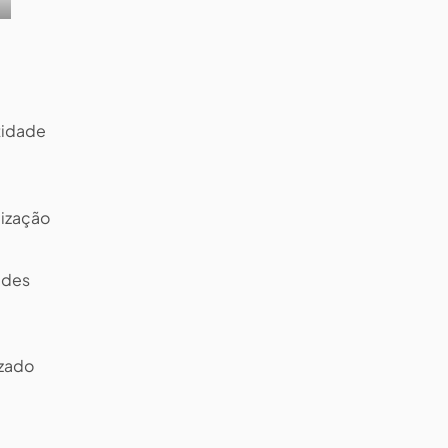
tidade
lização
ades
izado