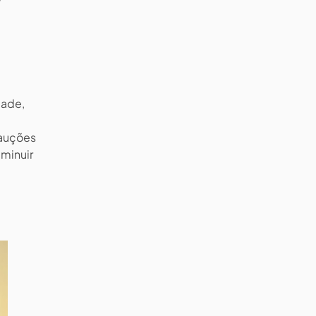
dade,
cauções
iminuir