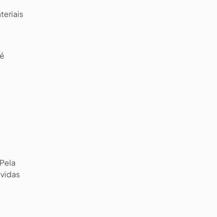
teriais
 é
 Pela
úvidas