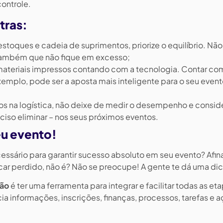
controle.
tras:
toques e cadeia de suprimentos, priorize o equilíbrio. Não
também que não fique em excesso;
materiais impressos contando com a tecnologia. Contar c
exemplo, pode ser a aposta mais inteligente para o seu even
s na logística, não deixe de medir o desempenho e conside
eciso eliminar – nos seus próximos eventos.
eu evento!
ecessário para garantir sucesso absoluto em seu evento? Afina
 ficar perdido, não é? Não se preocupe! A gente te dá uma di
tão
é ter uma ferramenta para integrar e facilitar todas as et
ia informações, inscrições, finanças, processos, tarefas e 