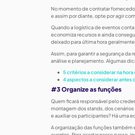
No momento de contratar fornecedor
e assim por diante, opte por agir c
Quando a logística de eventos conta 
economiza recursos e ainda consegu
deixado para última hora geralmente
Assim, para garantir a segurança da 
análise e planejamento. Algumas dic
5 critérios a considerar na hor
4 aspectos a considerar antes 
#3 Organize as funções
Quem ficará responsável pelo creden
montagem dos stands, dos cenários e
e auxiliar os participantes? Há uma 
A organização das funções também é
eventos. Para acertar nesse passo, i