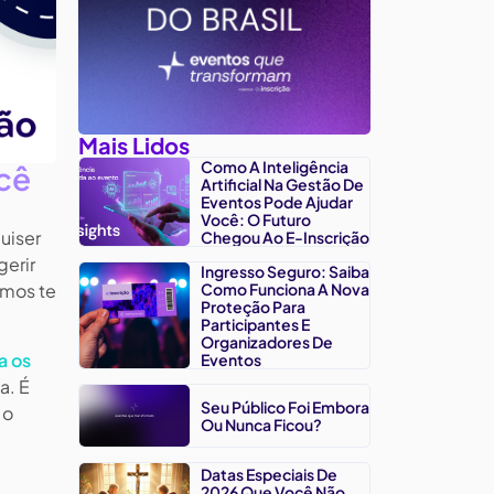
Mais Lidos
Como A Inteligência
ocê
Artificial Na Gestão De
Eventos Pode Ajudar
Você: O Futuro
uiser
Chegou Ao E-Inscrição
gerir
Ingresso Seguro: Saiba
Como Funciona A Nova
amos te
Proteção Para
Participantes E
Organizadores De
a os
Eventos
a. É
Seu Público Foi Embora
 o
Ou Nunca Ficou?
Datas Especiais De
2026 Que Você Não