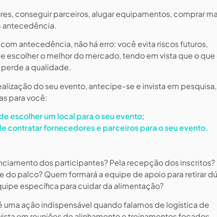
es, conseguir parceiros, alugar equipamentos, comprar ma
om antecedência.
com antecedência, não há erro: você evita riscos futuros,
e escolher o melhor do mercado, tendo em vista que o que
 perde a qualidade.
realização do seu evento, antecipe-se e invista em pesquisa,
as para você:
a de escolher um local para o seu evento
;
de contratar fornecedores e parceiros para o seu evento.
ciamento dos participantes? Pela recepção dos inscritos?
 do palco? Quem formará a equipe de apoio para retirar d
equipe específica para cuidar da alimentação?
 uma ação indispensável quando falamos de logística de
nvista em reuniões de alinhamento e treinamentos focados.