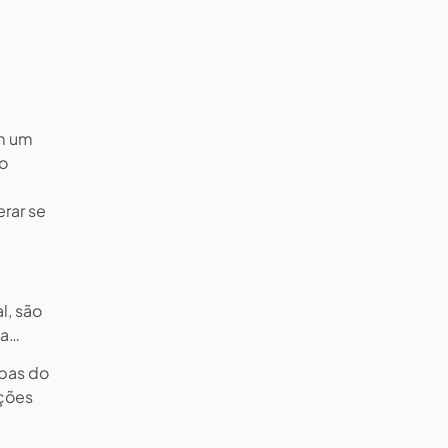
om um
to
rar se
l, são
ca…
apas do
ações