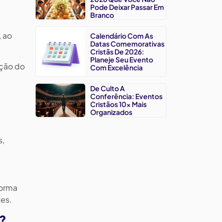
Pode Deixar Passar Em
Branco
, ao
Calendário Com As
Datas Comemorativas
Cristãs De 2026:
Planeje Seu Evento
ação do
Com Excelência
De Culto A
Conferência: Eventos
Cristãos 10x Mais
Organizados
s,
forma
tes.
s?