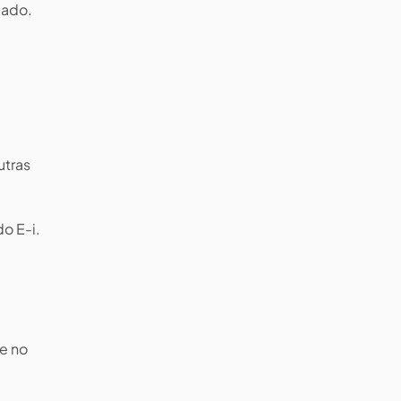
cado.
utras
o E-i.
e no