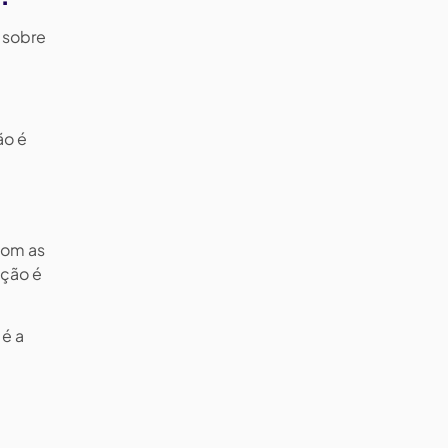
 sobre
ão é
com as
ação é
 é a