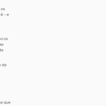
 os
ê – e
so os
as
de
e de
se que