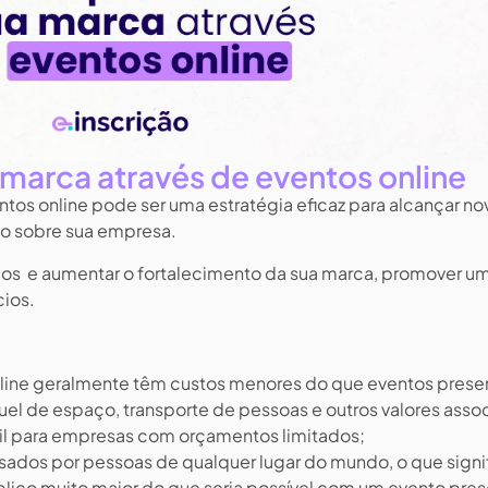
arca através de eventos online
tos online pode ser uma estratégia eficaz para alcançar no
ão sobre sua empresa.
cos e aumentar o fortalecimento da sua marca, promover u
cios.
line geralmente têm custos menores do que eventos presen
el de espaço, transporte de pessoas e outros valores asso
til para empresas com orçamentos limitados;
sados por pessoas de qualquer lugar do mundo, o que signi
ico muito maior do que seria possível com um evento pres