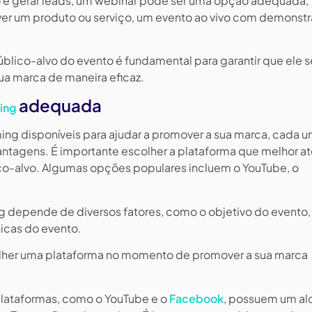
o é gerar leads, um webinar pode ser uma opção adequada,
ver um produto ou serviço, um evento ao vivo com demonst
público-alvo do evento é fundamental para garantir que ele s
a marca de maneira eficaz.
adequada
ing
ming disponíveis para ajudar a promover a sua marca, cada 
ntagens. É importante escolher a plataforma que melhor a
co-alvo. Algumas opções populares incluem o YouTube, o
g depende de diversos fatores, como o objetivo do evento,
nicas do evento.
olher uma plataforma no momento de promover a sua marca
lataformas, como o YouTube e o
Facebook
, possuem um al