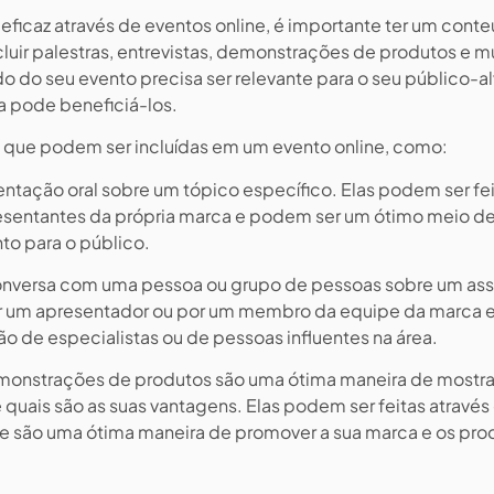
eficaz através de eventos online, é importante ter um cont
cluir palestras, entrevistas, demonstrações de produtos e m
 do seu evento precisa ser relevante para o seu público-al
a pode beneficiá-los.
que podem ser incluídas em um evento online, como:
ntação oral sobre um tópico específico. Elas podem ser fe
presentantes da própria marca e podem ser um ótimo meio d
to para o público.
onversa com uma pessoa ou grupo de pessoas sobre um as
por um apresentador ou por um membro da equipe da marca 
o de especialistas ou de pessoas influentes na área.
onstrações de produtos são uma ótima maneira de mostra
quais são as suas vantagens. Elas podem ser feitas através
e são uma ótima maneira de promover a sua marca e os pro