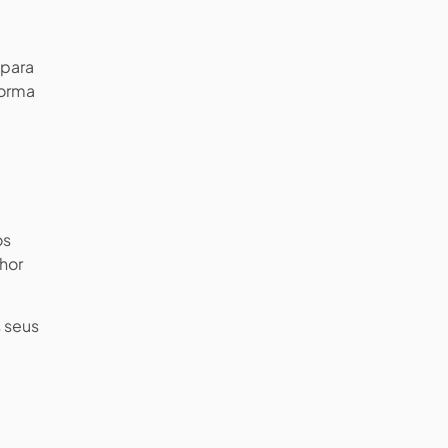
 para
forma
os
lhor
s seus