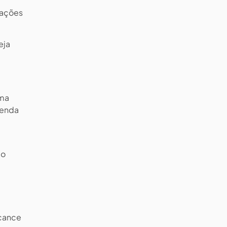
rações
eja
uma
tenda
 o
cance