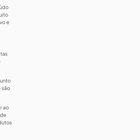
eúdo
uito
vo e
itas
e
sunto
e são
r ao
 de
dutos