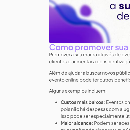
Como promover sua m
Promover a sua marca através de even
clientes e aumentar a conscientizaç
Além de ajudar a buscar novos públi
evento online pode ter outros benefí
Alguns exemplos incluem:
Custos mais baixos:
Eventos on
pois não há despesas com alugu
Isso pode ser especialmente ú
Maior alcance
: Podem ser aces
que você pode alcançar um públ