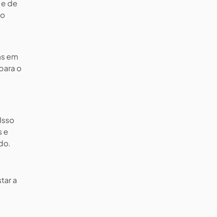
 e de
co
as em
para o
Isso
s e
do.
tar a