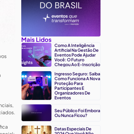
Mais Lidos
Como A Inteligência
Artificial Na Gestão De
Eventos Pode Ajudar
vos
Você: O Futuro
Chegou Ao E-Inscrição
Ingresso Seguro: Saiba
m
Como Funciona A Nova
Proteção Para
Participantes E
Organizadores De
Eventos
ciais,
Seu Público Foi Embora
ciados.
Ou Nunca Ficou?
fica
Datas Especiais De
encial;
2026 Que Você Não