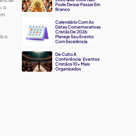
Pode Deixar Passar Em
, o
Branco
 em
Calendário Com As
Datas Comemorativas
Cristãs De 2026:
is o
Planeje Seu Evento
Com Excelência
De Culto A
Conferência: Eventos
Cristãos 10x Mais
Organizados