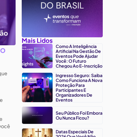
Mais Lidos
Como A Inteligência
to
Artificial Na Gestão De
Eventos Pode Ajudar
Você: O Futuro
Chegou Ao E-Inscrição
 que
Ingresso Seguro: Saiba
Como Funciona A Nova
Proteção Para
Participantes E
Organizadores De
se
Eventos
Seu Público Foi Embora
Ou Nunca Ficou?
de
 você
Datas Especiais De
2026 Que Você Não