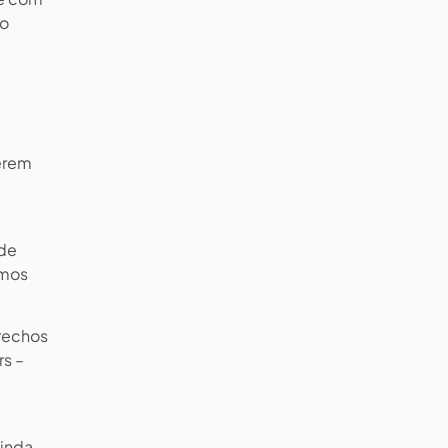
no
uerem
 de
imos
trechos
rs –
ainda