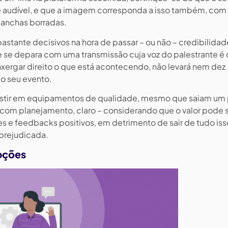
 audível, e que a imagem corresponda a isso também, com
anchas borradas.
astante decisivos na hora de passar – ou não – credibilidad
e se depara com uma transmissão cuja voz do palestrante é d
nxergar direito o que está acontecendo, não levará nem dez
do seu evento.
investir em equipamentos de qualidade, mesmo que saiam u
com planejamento, claro – considerando que o valor pode 
e feedbacks positivos, em detrimento de sair de tudo is
prejudicada.
pções