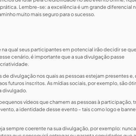
prática. Lembre-se: a excelência é um grande diferencial 
minho muito mais seguro para o sucesso.
e na qual seus participantes em potencial irão decidir se q
Nesse cenário, é importante que a sua divulgação passe
criatividade.
s de divulgação nos quais as pessoas estejam presentes e,
s futuros inscritos. As mídias sociais, por exemplo, são ót
ja divulgado.
m pequenos vídeos que chamem as pessoas à participação, 
ento, a identidade desse evento – tais como logo e banne
eja sempre coerente na sua divulgação, por exemplo: nunca
rteza que conseguirá entregar ou garanta convidados que 