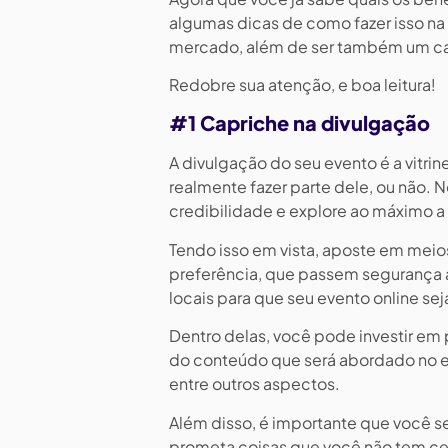
algumas dicas de como fazer isso na 
mercado, além de ser também um ca
Redobre sua atenção, e boa leitura!
#1 Capriche na divulgação
A divulgação do seu evento é a vitrin
realmente fazer parte dele, ou não. 
credibilidade e explore ao máximo a 
Tendo isso em vista, aposte em meio
preferência, que passem segurança ao
locais para que seu evento online se
Dentro delas, você pode investir e
do conteúdo que será abordado no ev
entre outros aspectos.
Além disso, é importante que você s
prometa coisas que você não tem ce