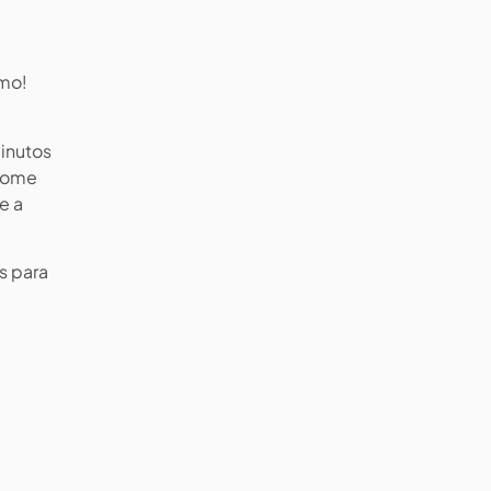
imo!
minutos
 tome
e a
s para