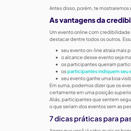
Antes disso, porém, te mostraremos
As vantagens da credibi
Um evento online com credibilidade p
destacar dentre todos os outros. Ess
seu evento on-line atraia mais p
o alcance desse evento seja ma
os participantes queiram parti
os
participantes indiquem seu 
seu evento ganhe uma boa visi
Em suma, podemos dizer que os even
certamente em uma posição superio
Aliás, participantes que sentem segur
o que seriam dos eventos sem as pes
7 dicas práticas para pa
Agora que você já sabe quais os bene