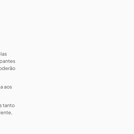
las
ipantes
poderão
da aos
s tanto
lente,