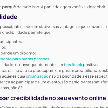
 o
porquê
de tudo isso. A partir de agora você vai descobrir…
lidade
ossui, intrínseco em si, diversas vantagens que o fazem se
a credibilidade permite que:
articipantes;
ior;
cipar de um próximo;
evento para outras pessoas
;
bilidade, e, consequentemente, um
feedback
positivo.
tos online que se preocupam em passar credibilidade, est
r àqueles cuja
organização
não dá prioridade a esse aspect
ança ao participar de um evento, são participantes satisfei
soas, não é?
ssar credibilidade no seu evento online
fícios de lutar pela credibilidade no seu evento online, fiq