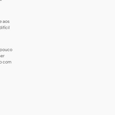
e aos
ifícil
m pouco
ser
so com