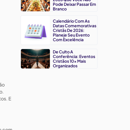
Pode Deixar Passar Em
Branco
Calendário Com As
Datas Comemorativas
Cristãs De 2026:
Planeje Seu Evento
Com Excelência
De Culto A
Conferência: Eventos
Cristãos 10x Mais
Organizados
ão
o.
tos. E
ue com