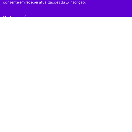
consente em receber atualizações da E-inscrição.
Sobre nós
Plataforma
Categorias
E-books
Carreiras
Depoimentos
Nos acompanhe
Onde estamos
Rio do Janeiro-RJ
Brasil
Orlando-FL
EUA