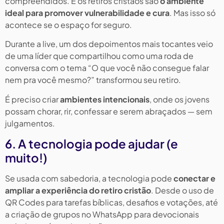
compreendidos. E os retiros cristãos são
o ambiente
ideal para promover vulnerabilidade e cura
. Mas isso só
acontece se o espaço for seguro.
Durante a live, um dos depoimentos mais tocantes veio
de uma líder que compartilhou como uma roda de
conversa com o tema “O que você não consegue falar
nem pra você mesmo?” transformou seu retiro.
É preciso criar
ambientes intencionais
, onde os jovens
possam chorar, rir, confessar e serem abraçados — sem
julgamentos.
6. A tecnologia pode ajudar (e
muito!)
Se usada com sabedoria, a tecnologia pode
conectar e
ampliar a experiência do retiro
cristão
. Desde o uso de
QR Codes para tarefas bíblicas, desafios e votações, até
a criação de grupos no WhatsApp para devocionais