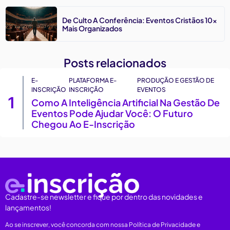
De Culto A Conferência: Eventos Cristãos 10x
Mais Organizados
Posts relacionados
E-
PLATAFORMA E-
PRODUÇÃO E GESTÃO DE
INSCRIÇÃO
INSCRIÇÃO
EVENTOS
1
Como A Inteligência Artificial Na Gestão De
Eventos Pode Ajudar Você: O Futuro
Chegou Ao E-Inscrição
Cadastre-se newsletter e fique por dentro das novidades e
lançamentos!
Ao se inscrever, você concorda com nossa Política de Privacidade e