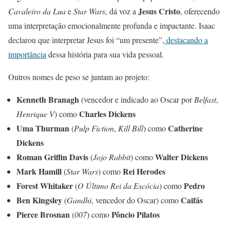
Jesus Cristo
Cavaleiro da Lua
e
Star Wars
, dá voz a
, oferecendo
uma interpretação emocionalmente profunda e impactante. Isaac
declarou que interpretar Jesus foi “um presente”,
destacando a
importância
dessa história para sua vida pessoal.
Outros nomes de peso se juntam ao projeto:
Kenneth Branagh
(vencedor e indicado ao Oscar por
Belfast
,
Charles Dickens
Henrique V
) como
Uma Thurman
Catherine
(
Pulp Fiction
,
Kill Bill
) como
Dickens
Roman Griffin Davis
Walter Dickens
(
Jojo Rabbit
) como
Mark Hamill
Rei Herodes
(
Star Wars
) como
Forest Whitaker
Pedro
(
O Último Rei da Escócia
) como
Ben Kingsley
Caifás
(
Gandhi
, vencedor do Oscar) como
Pierce Brosnan
Pôncio Pilatos
(
007
) como